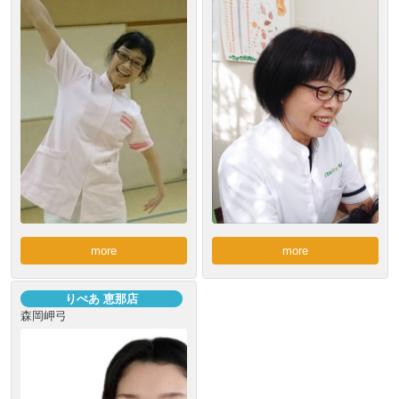
more
more
りぺあ 恵那店
森岡岬弓