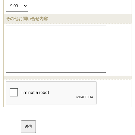
その他お問い合せ内容