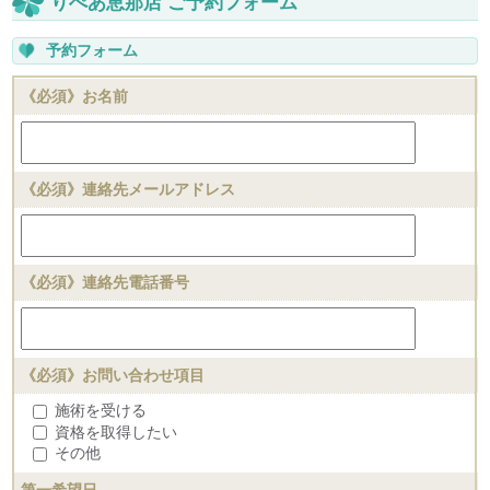
りぺあ恵那店 ご予約フォーム
予約フォーム
《必須》
お名前
《必須》
連絡先メールアドレス
《必須》
連絡先電話番号
《必須》
お問い合わせ項目
施術を受ける
資格を取得したい
その他
第一希望日