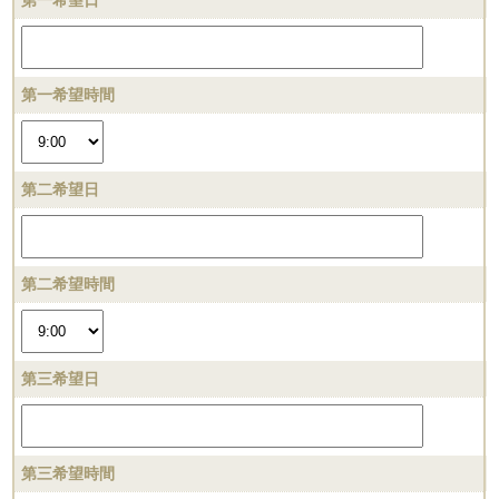
第一希望時間
第二希望日
第二希望時間
第三希望日
第三希望時間