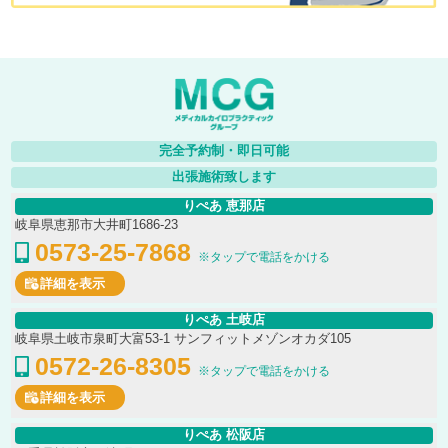
完全予約制・即日可能
出張施術致します
りぺあ 恵那店
岐阜県恵那市大井町1686-23
0573-25-7868
※タップで電話をかける
詳細を表示
りぺあ 土岐店
岐阜県土岐市泉町大富53-1 サンフィットメゾンオカダ105
0572-26-8305
※タップで電話をかける
詳細を表示
りぺあ 松阪店