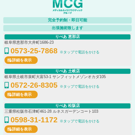
完全予約制・即日可能
出張施術致します
りぺあ 恵那店
岐阜県恵那市大井町1686-23
0573-25-7868
※タップで電話をかける
詳細を表示
りぺあ 土岐店
岐阜県土岐市泉町大富53-1 サンフィットメゾンオカダ105
0572-26-8305
※タップで電話をかける
詳細を表示
りぺあ 松阪店
三重県松阪市石津町461-28 ルネスガーデンコート103
0598-31-1172
※タップで電話をかける
詳細を表示