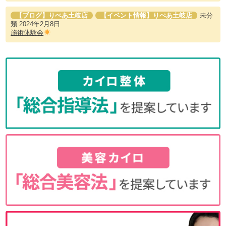
【ブログ】りぺあ土岐店
【イベント情報】りぺあ土岐店
未分
類
2024年2月8日
施術体験会