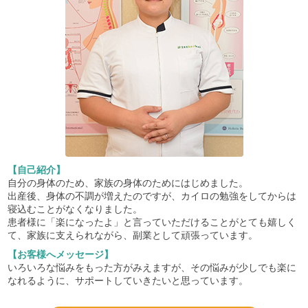
【自己紹介】
自分の身体のため、家族の身体のためにはじめました。
出産後、身体の不調が増えたのですが、カイロの勉強をしてからは
寝込むことがなくなりました。
患者様に「楽になったよ」と言っていただけることがとても嬉しく
て、家族に支えられながら、副業として頑張っています。
【お客様へメッセージ】
いろいろな悩みをもった方がみえますが、その悩みが少しでも楽に
なれるように、サポートしていきたいと思っています。