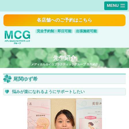
MENU
各店舗へのご予約はこちら
完全予約制・即日可能
出張施術可能
先生紹介
メディカルカイロプラクティックグループ 先生紹介
尾関ゆず希
悩みが楽になれるようにサポートしたい