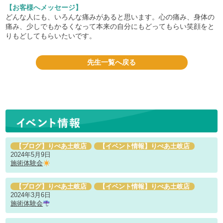
【お客様へメッセージ】
どんな人にも、いろんな痛みがあると思います。心の痛み、身体の
痛み、少しでもかるくなって本来の自分にもどってもらい笑顔をと
りもどしてもらいたいです。
先生一覧へ戻る
【ブログ】りぺあ土岐店
【イベント情報】りぺあ土岐店
2024年5月9日
施術体験会
【ブログ】りぺあ土岐店
【イベント情報】りぺあ土岐店
2024年3月6日
施術体験会