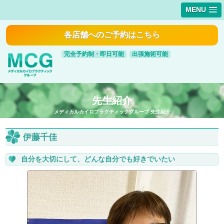
MENU
各店舗へのご予約はこちら
完全予約制・即日可能
出張施術可能
先生紹介
メディカルカイロプラクティックグループ 先生紹介
伊藤千佳
自分を大切にして、どんな自分でも好きでいたい