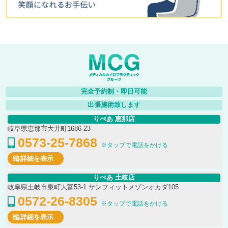
完全予約制・即日可能
出張施術致します
りぺあ 恵那店
岐阜県恵那市大井町1686-23
0573-25-7868
※タップで電話をかける
詳細を表示
りぺあ 土岐店
岐阜県土岐市泉町大富53-1 サンフィットメゾンオカダ105
0572-26-8305
※タップで電話をかける
詳細を表示